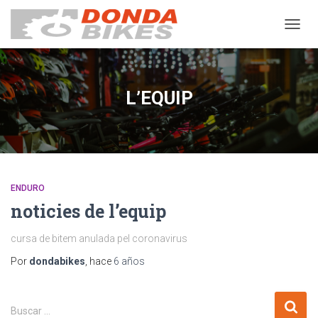
CAMB
MODO
DE
NAVEG
L’EQUIP
ENDURO
noticies de l’equip
cursa de bitem anulada pel coronavirus
Por
dondabikes
, hace
6 años
B
Buscar …