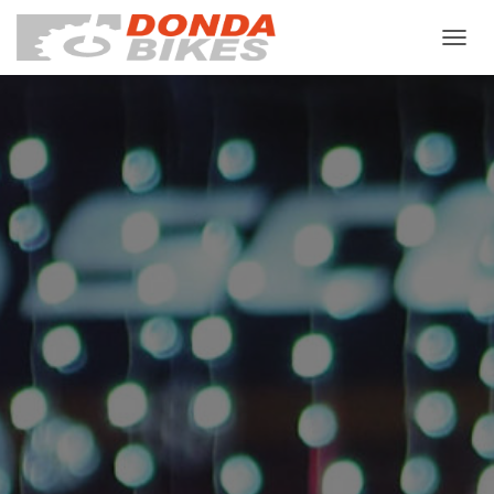
C
A
M
B
I
A
R
M
O
D
O
D
E
N
A
V
E
G
A
C
I